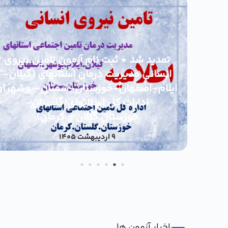
ارات
ای
تمدید شد * ثبت نام آزمون تامین نیروی
و
انسانی مدیریت درمان استانهای (گیلان-
ایلام-اصفهان-خوزستان-سمنان-بوشهر)و
هان
 از
ادارات کل استانهای(گلستان-
گر
خوزستان،گیلان و کرمان)
هفته تامین اجتماعی گرامی باد
9 اردیبهشت 1405
20 تیر 1405
اخبار آزمون ها