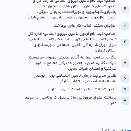
اطلاعیه ثبت نام تامین نیروی انسانی(ادارات کل و
مدیریت های درمان) استان های یزد،چهارمحال و
بختیاری،کهگیلویه و بویراحمد،آذربایجان شرقی،
اردبیل،مازندران،اصفهان وکرمان(اصفهان اصلاح شد.)
افزایش سقف اضافه کار قابل پرداخت
اطلاعیه ثبت نام آزمون تامین نیروی انسانی(اداره کل
درمان تامین اجتماعی تهران،اداره کل تامین اجتماعی
شرق تهران،اداره کل تامین اجتماعی شهرستانهای
استان تهران)
برگزاری مراسم معارفه آقای حسینی بعنوان سرپرست
ته
شرکت کار وتامین با حضور مدیرکل مجامع و امور
افزایش سقف اضافه کار قابل پرداخت
ثبت نام آزمون خدمتگزار استان تهران
شرکتها و اعضای هیات مدیره
تقدیر مدیریت درمان تامین اجتماعی یزد از پرسنل
8 بهمن 1404
2 تیر 1405
نمونه به مناسبت روز جهانی کارگر
مدیریت چالش‌ها در جلسات کاری و اداری
پرداخت حقوق فروردین ماه پرسنل کاروتامین در موعد
مقرر
چند رسانه ای