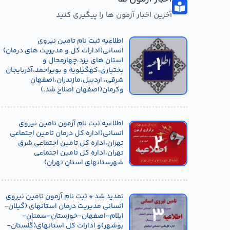
آخرین اخبار آزمون ها را پیگیری کنید
اطلاعیه ثبت نام تامین نیروی
انسانی(ادارات کل و مدیریت های درمان)
استان های یزد،چهارمحال و
بختیاری،کهگیلویه و بویراحمد،آذربایجان
شرقی، اردبیل،مازندران،اصفهان
وکرمان(اصفهان اصلاح شد.)
ن
پرداختی پیش از موعد در
تمدید شد * ثبت نام آزمون
هفته تامین اجتماعی گرامی
یه
تاریخ ۲۷ اسفند انجام شد
باد
تامین نیروی انسانی
ی
مدیریت درمان استانهای
اطلاعیه ثبت نام آزمون تامین نیروی
علی رغم شرایط جنگی کشور،
در این هفته، به افتخار نهادی که
(گیلان-ایلام-اصفهان-
انسانی(اداره کل درمان تامین اجتماعی
پرداخت حقوق و مزایای آخر سال
ستون فقرات امنیت اجتماعی
خوزستان-سمنان-بوشهر)و
تهران،اداره کل تامین اجتماعی شرق
نده
۱۰۰۰۰ نفر پرسنل، پیش از موعد
ماست،لبخندی است بر لبان
ادارات کل
تهران،اداره کل تامین اجتماعی
هر سال انجام
خانواده ها در روزهای سخت،
استانهای(گلستان-
شهرستانهای استان تهران)
خ
خوزستان،گیلان و کرمان)
شرکت کار و تامین در نظر دارد به
تمدید شد * ثبت نام آزمون تامین نیروی
منظور تامین نیروی انسانی مورد
انسانی مدیریت درمان استانهای (گیلان-
نیاز مدیریت درمان تامین
ایلام-اصفهان-خوزستان-سمنان-
اجتماعی استانهای گیلان،
بوشهر)و ادارات کل استانهای(گلستان-