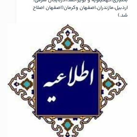
بختیاری،کهگیلویه و بویراحمد،آذربایجان شرقی،
اردبیل،مازندران،اصفهان وکرمان(اصفهان اصلاح
شد.)