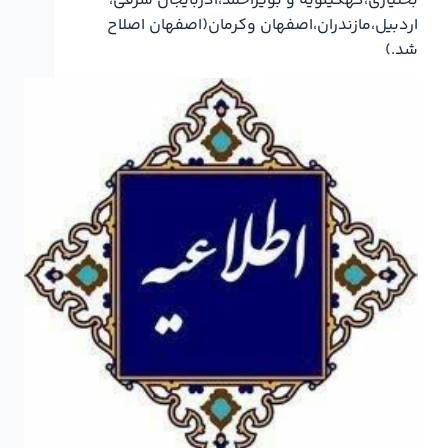
بختیاری،کهگیلویه و بویراحمد،آذربایجان شرقی،
اردبیل،مازندران،اصفهان وکرمان(اصفهان اصلاح
شد.)