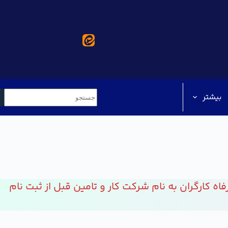
بیشتر
(چهار صد و پنجاه هزار تومان) به شماره کارت 1417-0028-6370-5894 نزد بانک رفاه کارگران به نام شرکت کار و تامین قبل از ثبت نام