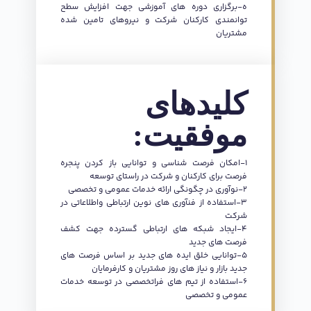
ه-برگزاری دوره های آموزشی جهت افزایش سطح
توانمندی کارکنان شرکت و نیروهای تامین شده
مشتریان
کليدهای
موفقيت:
1-امکان فرصت شناسی و توانايی باز كردن پنجره
فرصت برای کارکنان و شرکت در راستای توسعه
2-نوآوری در چگونگی ارائه خدمات عمومی و تخصصی
3-استفاده از فنآوری های نوين ارتباطی واطلاعاتی در
شرکت
4-ايجاد شبكه های ارتباطی گسترده جهت كشف
فرصت های جديد
5-توانايی خلق ايده های جديد بر اساس فرصت های
جديد بازار و نياز های روز مشتريان و کارفرمایان
6-استفاده از تيم های فراتخصصی در توسعه خدمات
عمومی و تخصصی