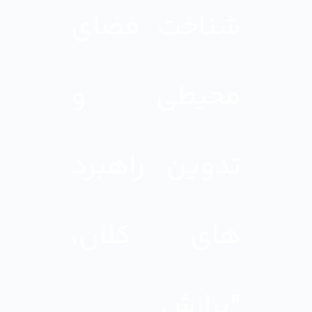
شناخت فضای
محیطی و
تدوین راهبرد
های کلان،
"برازش