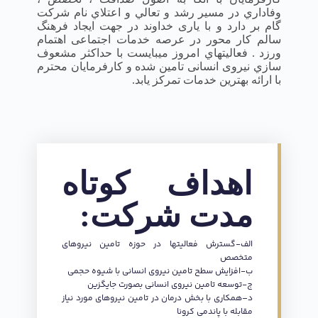
وفاداري در مسير رشد و تعالي و اعتلاي نام شرکت
گام بر دارد و با یاری خداوند در جهت ایجاد فرهنگ
سالم کار محور در عرصه خدمات اجتماعی اهتمام
ورزد . فعاليتهاي امروز ميبايست با حداكثر مشعوف
سازي نیروی انسانی تامین شده و کارفرمایان محترم
با ارائه بهترین خدمات تمركز يابد.
اهداف کوتاه
مدت شرکت:
الف-گسترش فعالیتها در حوزه تامین نیروهای
متخصص
ب-افزایش سطح تامین نیروی انسانی با شیوه حجمی
ج-توسعه تامین نیروی انسانی بصورت جایگزین
د–همکاری با بخش درمان در تامین نیروهای مورد نیاز
مقابله با پاندمی کرونا