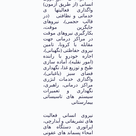
انسانی‌ (از طریق‌ آزمون)
واگذاری‌ فعالیتها ی
خدماتی‌ و نظافتی‌
(در
قالب‌ حجمی‌)، نیروهای
جایگزین موقت،
بکارگیری نیروهای موقت
در مراکز درمانی جهت
مقابله با کرونا، تامین
نیروی حفاظتی (نگهبانی)،
اجاره خودرو با راننده
(امور نقلیه)، آماده سازی
طبخ و توزیع غذا، نگهداری
فضای سبز (باغبانی)،
واگذاری خدمات لنژری
مراکز درمانی، راهبری،
نگهداری و تعمیرات
سیستم های تاسیساتی
بیمارستانی
نیروی انسانی فعالیت
های تشریفاتی و آبدارچی،
اپراتوری دستگاه های
امحاء پسماند های عفونی