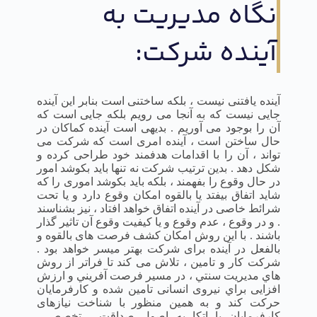
نگاه مدیریت به
آینده شرکت:
آینده یافتنی نیست ، بلکه ساختنی است بنابر این آینده
جایی نیست که به آنجا می رویم بلکه جایی است که
آن را بوجود می آوریم . بدیهی است آینده کماکان در
حال ساختن است ، آینده امری است که شرکت می
تواند ، آن را با اقدامات هدفمند خود طراحی کرده و
شکل دهد . بدین ترتیب شرکت نه تنها باید بکوشد امور
در حال وقوع را بفهمند ، بلکه باید بکوشد اموری را که
شاید اتفاق بیفتد یا بالقوه امکان وقوع دارد و یا تحت
شرائط خاصی در آینده اتفاق خواهد افتاد ، نیز بشناسند
. و در وقوع ، عدم وقوع و یا کیفیت وقوع آن تاثیر گذار
باشند . با این روش امکان کشف فرصت های بالقوه و
بالفعل در آینده برای شرکت بهتر میسر خواهد بود .
شرکت کار و تامین ، تلاش می کند تا فراتر از روش
هاي مدیریت سنتي ، در مسير فرصت آفريني و ارزش
افزایی براي نیروی انسانی تامین شده و کارفرمایان
حرکت کند و به همين منظور با شناخت نيازهای
کارفرمایان با اتکا به اصول صداقت ، تخصص ،