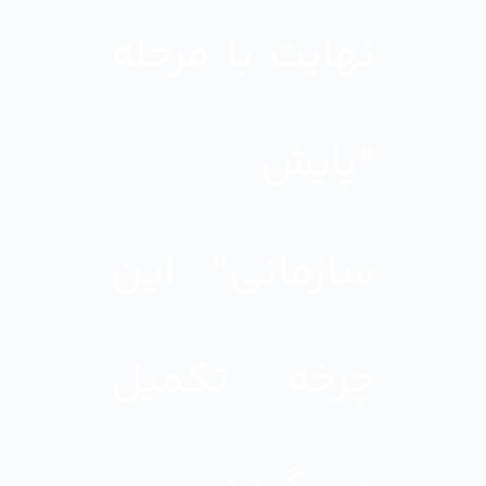
نهایت با مرحله
"پایش
سازمانی" این
چرخه تکمیل