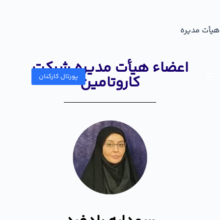
هیأت مدیره
اعضاء هیأت مدیره شرکت
کاروتامین
پورتال کارکنان