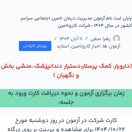
پایان ثبت نام آزمون مدیریت درمان تامین اجتماعی سراسر
کشور در سال 1404-شرکت کاروتامین
زهرا نجفی
11 آبان 1404
آزمون ها
,
اخبار کاروتامین
,
اسلاید
پورتال کارکنان
(دارویار، کمک پرستار،دستیار دندانپزشک ،منشی بخش
و نگهبان )
زمان برگزاری آزمون و نحوه دریافت کارت ورود به
جلسه:
کارت شرکت در آزمون در روز دوشنبه مورخ
1404/10/22 برای مشاهده و پرینت بر روي درگاه