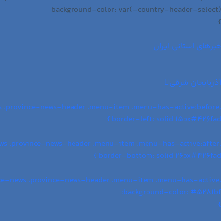
background-color: var(–country-header-select)
}
خبرهای استانی ایران
آذربایجان شرقی
.province-news .province-news-header .menu-item .menu-has-active:before {
border-left: solid 15px#426fad }
.province-news .province-news-header .menu-item .menu-has-active:after {
border-bottom: solid 26px#426fad }
.province-news .province-news-header .menu-item .menu-has-active {
background-color: #5281bf;
}