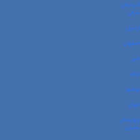
آذربایجان
شرقی
اردبیل
اصفهان
البرز
ایلام
بوشهر
تهران
چهارمحال
بختیاری