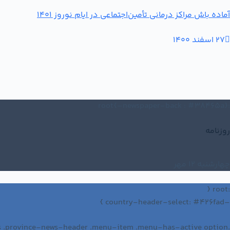
آماده باش مراکز درمانی تأمین‌اجتماعی در ایام نوروز 1401
27 اسفند 1400
:root{–newspaper-back : #38465a}
روزنامه
چهارشنبه 12 مهر
:root {
–country-header-select: #426fad }
.province-news .province-news-header .menu-item .menu-has-active option {