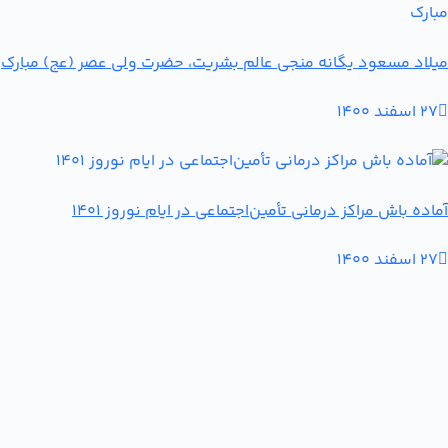
میلاد مسعود یگانه منجی عالم بشریت، حضرت ولی عصر (عج) مبارک
27 اسفند 1400
آماده باش مراکز درمانی تأمین‌اجتماعی در ایام نوروز 1401
27 اسفند 1400
حق چاپ © 2026 - قالب وردپرس توسط
راست چین