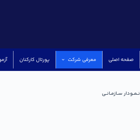
صفحه اصلی
معرفی شرکت
پورتال کارکنان
آزمو
نــمــودار ســازمــانــی