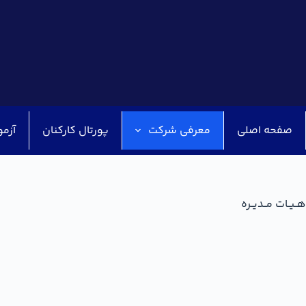
صفحه اصلی
معرفی شرکت
پورتال کارکنان
آزمو
هــیــات مــدیــره