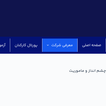
صفحه اصلی
معرفی شرکت
پورتال کارکنان
آزمو
چـشـم انـداز و مـامـوریـت