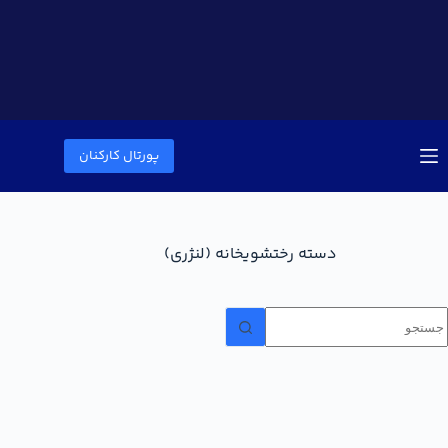
پورتال کارکنان
دسته
رختشویخانه (لنژری)