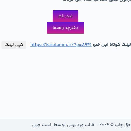
ثبت نام
دفترچه راهنما
لینک کوتاه این خبر:
https://karotamin.ir/?p=8941
کپی لینک
حق چاپ © 2026 - قالب وردپرس توسط
راست چین