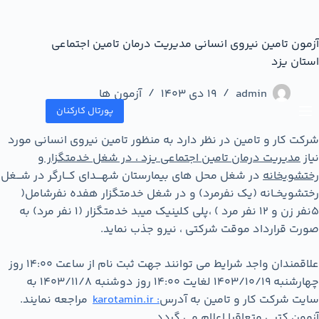
آزمون تامین نیروی انسانی مدیریت درمان تامین اجتماعی
استان یزد
admin
19 دی 1403
آزمون ها
پورتال کارکنان
شرکت کار و تامین در نظر دارد به منظور تامین نیروی انسانی مورد
نیاز
مدیریت درمان تامین اجتماعی یزد ، در شغل خدمتگزار و
رختشویخانه
در شغل محل های بیمارستان شهــــدای کـــارگر در شـــغل
رختشویخــانه (یک نفرمرد) و در شغل خدمتگزار هفده نفرشامل(
5نفر زن و 12 نفر مرد ) ،پلی کلینیک میبد خدمتگزار (1 نفر مرد) به
صورت قرارداد موقت شرکتی ، نیرو جذب نماید.
علاقمندان واجد شرایط می توانند جهت ثبت نام از ساعت 14:00 روز
چهارشنبه 1403/10/19 لغایت 14:00 روز دوشنبه 1403/11/8 به
سایت شرکت کار و تامین به آدرس
:
karotamin.ir
مراجعه نمایند.
آزمون کتبی متعاقبا اعلام می گردد.