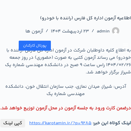
اطلاعیه آزمون اداره کل فارس (راننده با خودرو)
admin
23 اردیبهشت 1404
آزمون ها
پورتال کارکنان
به اطلاع کلیه داوطلبان شرکت در آزمون اداره کل فارس (راننده با
خودرو) می رساند آزمون کتبی به صورت (حضوری) در روز جمعه
1404/02/26 راس ساعت 9 صبح در دانشکده مهندسی شماره یک
شیراز برگزار خواهد شد.
آدرس: شیراز، میدان نمازی، جنب سازمان انتقال خون، دانشکده
مهندسی شماره یک
درضمن کارت ورود به جلسه آزمون در محل آزمون توزیع خواهد شد.
لینک کوتاه این خبر:
https://karotamin.ir/?p=9285
کپی لینک