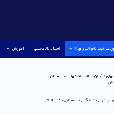
ن‌ها(ثبت نام اتباع و…)
اسناد بالادستی
آموزش
انهای (گیلان-ایلام-اصفهان-خوزستان-
ان)
م
,
بوشهر
,
خدمتگزار
,
خوزستان
,
دفترچه ها
,