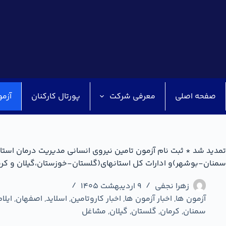
صفحه اصلی
معرفی شرکت
پورتال کارکنان
آزمو
تمدید شد * ثبت نام آزمون تامین نیروی انسانی مدیریت درمان است
سمنان-بوشهر)و ادارات کل استانهای(گلستان-خوزستان،گیلان و کرم
زهرا نجفی
9 اردیبهشت 1405
آزمون ها
,
اخبار آزمون ها
,
اخبار کاروتامین
,
اسلاید
,
اصفهان
,
ایلا
سمنان
,
کرمان
,
گلستان
,
گیلان
,
مشاغل