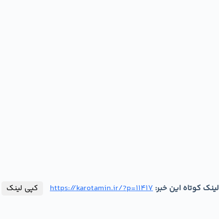
لینک کوتاه این خبر:
https://karotamin.ir/?p=11417
کپی لینک