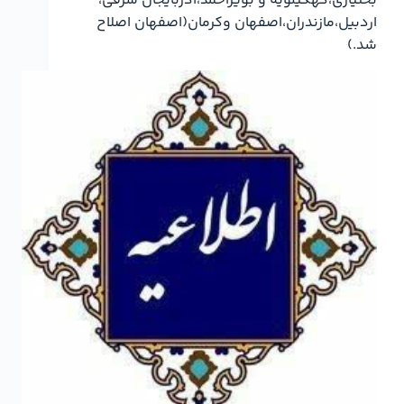
بختیاری،کهگیلویه و بویراحمد،آذربایجان شرقی،
اردبیل،مازندران،اصفهان وکرمان(اصفهان اصلاح
شد.)