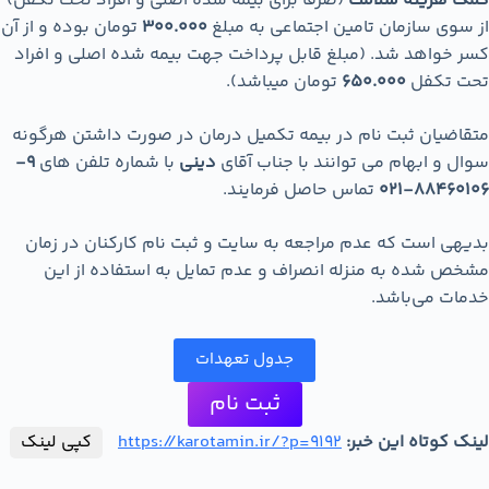
کمک هزینه سلامت
(صرفاً برای بیمه شده اصلی و افراد تحت تکفل)
از سوی سازمان تامین اجتماعی به مبلغ
300.000
تومان بوده و از آن
کسر خواهد شد. (مبلغ قابل پرداخت جهت بیمه شده اصلی و افراد
تحت تکفل
650.000
تومان می­باشد).
متقاضیان ثبت نام در بیمه تکمیل درمان در صورت داشتن هرگونه
سوال و ابهام می ­توانند با جناب آقای
دینی
با شماره تلفن ­های
9-
88460106-021
تماس حاصل فرمایند.
بدیهی است که عدم مراجعه به سایت و ثبت ‌نام کارکنان در زمان
مشخص شده به منزله انصراف و عدم تمایل به استفاده از این
خدمات می‌باشد.
جدول تعهدات
ثبت نام
لینک کوتاه این خبر:
https://karotamin.ir/?p=9192
کپی لینک