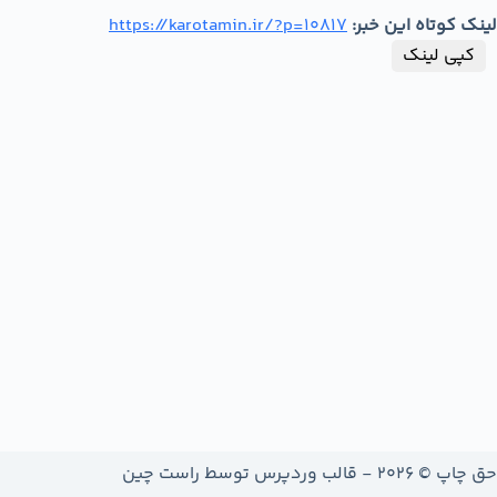
لینک کوتاه این خبر:
https://karotamin.ir/?p=10817
کپی لینک
حق چاپ © 2026 - قالب وردپرس توسط
راست چین