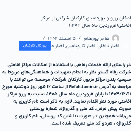
امکان رزرو و بهره‌مندی کارکنان شرکتی از مراکز
اقامتی(فروردین ماه سال 1404)
هاجر پورغلام
5 اسفند 1404
اخبار داخلی
,
اخبار کاروتامین
,
اخبار متفرقه
,
اسلاید
پورتال کارکنان
در راستای ارائه خدمات رفاهی با استفاده از امکانات مراکز اقامتی
شرکت رفاه گستر، نظر به انجام تمهیدات و هماهنگی‌های مربوط به
سهمیه بندی مراکز مزبور، کارکنان شرکت/ موسسه می توانند با
مراجعه به آدرس Refah.tamin.ir از ساعت 12 ظهر روز دوشنبه مورخ
1404/12/11 تا پایان فروردین ماه سال 1405، نسبت به رزرو مراکز
اقامتی مورد نظر اقدام نمایند. لازم به ذکر است نام کاربری به
صورت پیش فرض، کد ملی و گذرواژه، شماره پرسنلی
می‌باشدهمچنین در صورت نداشتن کد پرسنلی، نام کاربری و
گذرواژه ، هردو کد ملی تعریف شده است.