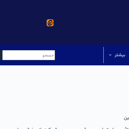
بیشتر
ین