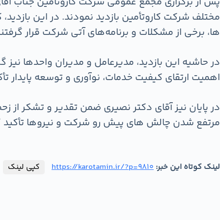
پس از برگزاری مجمع عمومی شرکت کاروتأمین جناب آق
مختلف شرکت کاروتأمین بازدید نمودند. در این بازدید،
ها، برخی از مشکلات و برنامه‌های آتی شرکت قرار گرفتند
در حاشیه این بازدید، مدیرعامل و مدیران واحدها نیز گزا
اهمیت ارتقای کیفیت خدمات، نوآوری و توسعه پایدار تأک
در پایان نیز آقای دکتر نصیری ضمن تقدیر و تشکر از ز
مرتفع شدن چالش های پیش رو شرکت و نیروها تأکید ک
لینک کوتاه این خبر:
https://karotamin.ir/?p=9810
کپی لینک