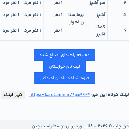
4
سر آشپز
1 نفر
1 نفر مرد
1 نفر مرد
5
آشپز
بیمارستا
1 نفر
1 نفر مرد
1 نفر مرد
ن اهواز
کمک
6
1 نفر
1 نفر مرد
1 نفر مرد
آشپز
دفترچه راهنمای اصلاح شده
ثبت نام خوزستان
جزوه شناخت تامین اجتماعی
لینک کوتاه این خبر:
https://karotamin.ir/?p=9904
کپی لینک
حق چاپ © 2026 - قالب وردپرس توسط
راست چین