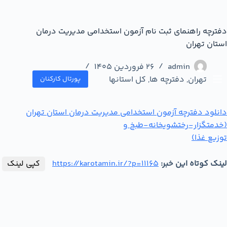
دفترچه راهنمای ثبت نام آزمون استخدامی مدیریت درمان
استان تهران
admin
26 فروردین 1405
تهران
,
دفترچه ها
,
کل استانها
پورتال کارکنان
دانلود دفترچه آزمون استخدامی مدیریت درمان استان تهران
(خدمتگزار-رختشویخانه-طبخ و
توزیع غذا)
لینک کوتاه این خبر:
https://karotamin.ir/?p=11165
کپی لینک