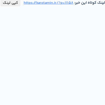
لینک کوتاه این خبر:
https://karotamin.ir/?p=11158
کپی لینک