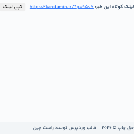
لینک کوتاه این خبر:
https://karotamin.ir/?p=9507
کپی لینک
حق چاپ © 2026 - قالب وردپرس توسط
راست چین