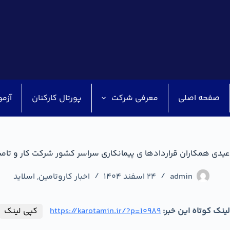
صفحه اصلی
معرفی شرکت
پورتال کارکنان
آزمو
عیدی همکاران قراردادها ی پیمانکاری سراسر کشور شرکت کار و تام
admin
24 اسفند 1404
اخبار کاروتامین
,
اسلاید
لینک کوتاه این خبر:
https://karotamin.ir/?p=10989
کپی لینک