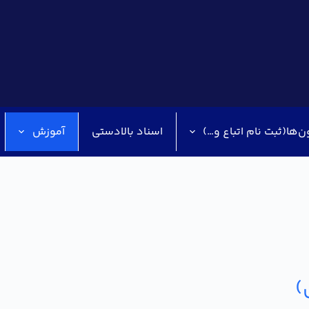
ن‌ها(ثبت نام اتباع و…)
اسناد بالادستی
آموزش
)