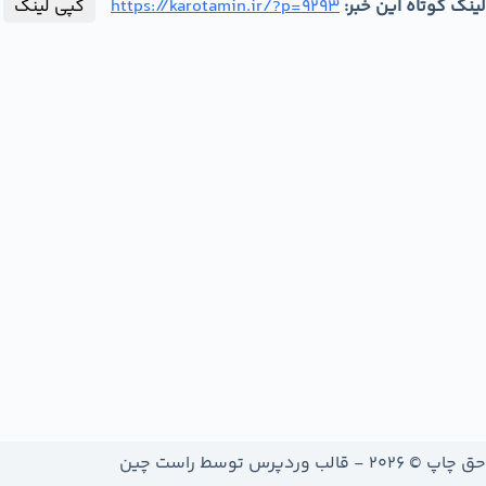
لینک کوتاه این خبر:
https://karotamin.ir/?p=9293
کپی لینک
حق چاپ © 2026 - قالب وردپرس توسط
راست چین