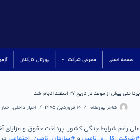
صفحه اصلی
معرفی شرکت
پورتال کارکنان
آزمو
پرداختی پیش از موعد در تاریخ ۲۷ اسفند انجام شد
هاجر پورغلام
10 فروردین 1405
اخبار داخلی
,
اخبار 
علی رغم شرایط جنگی کشور، پرداخت حقوق و مزایای آخر سال ۱۰۰۰۰ نفر پرسنل، پیش از موعد هر سال انجام شد با فعالیت شبانه رو
#شرکت_کار_و_تامین
و
#سازمان_تامین_اجتماعی
در 