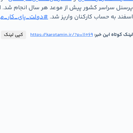
پرسنل سراسر کشور پیش از موعد هر سال انجام شد. این
اسفند به حساب کارکنان واریز شد.
#دولت_پای_کار_مر
لینک کوتاه این خبر:
https://karotamin.ir/?p=11069
کپی لینک