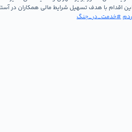
 اقدام با هدف تسهیل شرایط مالی همکاران در آستانه 
دم
#خدمت_در_جنگ