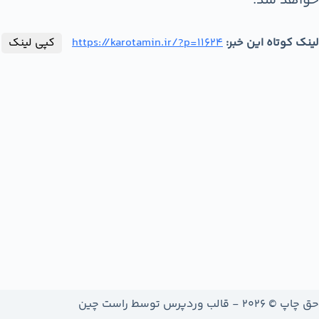
خواهد شد.
لینک کوتاه این خبر:
https://karotamin.ir/?p=11624
کپی لینک
حق چاپ © 2026 - قالب وردپرس توسط
راست چین