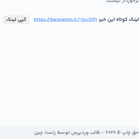
برخوردار نیستند.
لینک کوتاه این خبر:
https://karotamin.ir/?p=11121
کپی لینک
حق چاپ © 2026 - قالب وردپرس توسط
راست چین